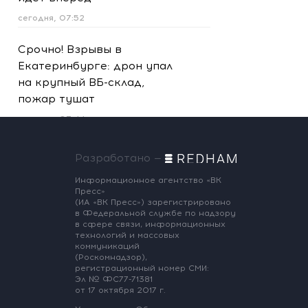
сегодня, 07:52
Срочно! Взрывы в
Екатеринбурге: дрон упал
на крупный ВБ-склад,
пожар тушат
сегодня, 07:44
Разработано —
Информационное агентство «ВК
Пресс»
(ИА «ВК Пресс») зарегистрировано
в Федеральной службе по надзору
в сфере связи, информационных
технологий и массовых
коммуникаций
(Роскомнадзор),
регистрационный номер СМИ:
Эл № ФС77-71381
от 17 октября 2017 г.