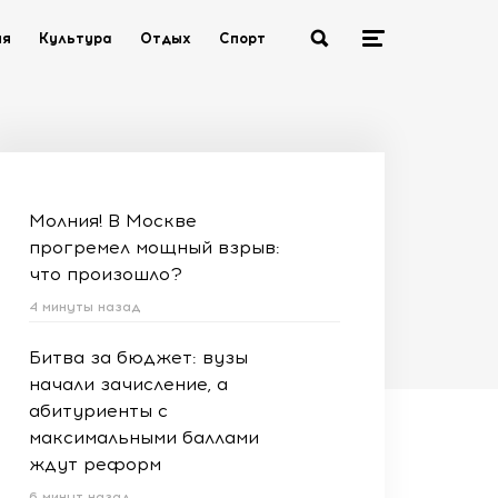
ия
Культура
Отдых
Спорт
Молния! В Москве
прогремел мощный взрыв:
что произошло?
4 минуты назад
Битва за бюджет: вузы
начали зачисление, а
абитуриенты с
максимальными баллами
ждут реформ
6 минут назад