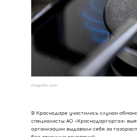
magnific.com
В Краснодаре участились случаи обман
специалисты АО «Краснодаргоргаз» выя
организации выдавали себя за газорас
без законных оснований.