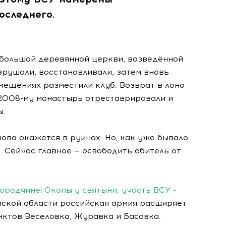
оследнего.
ебольшой деревянной церкви, возведённой
зрушали, восстанавливали, затем вновь
помещениях разместили клуб. Возврат в лоно
 2008-му монастырь отреставрировали и
ы.
нова окажется в руинах. Но, как уже бывало
. Сейчас главное — освободить обитель от
ородчине! Окопы у святыни: участь ВСУ -
ской области российская армия расширяет
нктов Веселовка, Журавка и Басовка.