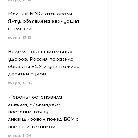
Молния! БЭКи атаковали
Ялту: объявлена эвакуация
с пляжей
вчера, 13:13
Неделя сокрушительных
ударов: Россия поразила
объекты ВСУ и уничтожила
десятки судов
вчера, 12:43
«Герань» остановила
эшелон, «Искандер»
поставил точку:
ликвидирован поезд ВСУ с
военной техникой
вчера, 11:56