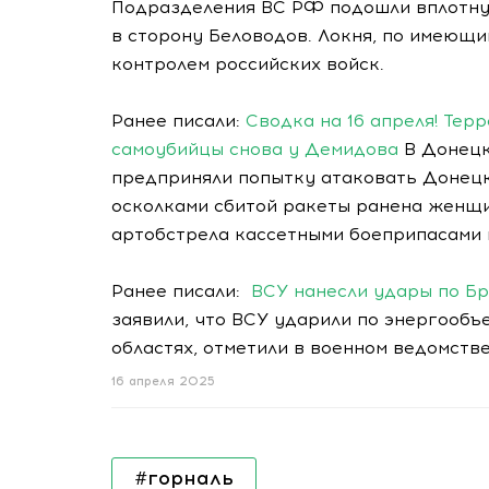
Подразделения ВС РФ подошли вплотну
в сторону Беловодов. Локня, по имеющи
контролем российских войск.
Ранее писали:
Сводка на 16 апреля! Тер
самоубийцы снова у Демидова
В Донецк
предприняли попытку атаковать Донецк,
осколками сбитой ракеты ранена женщи
артобстрела кассетными боеприпасами 
Ранее писали:
ВСУ нанесли удары по Бр
заявили, что ВСУ ударили по энергообъ
областях, отметили в военном ведомстве
16 апреля 2025
#горналь