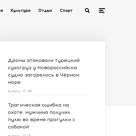
ия
Культура
Отдых
Спорт
Дроны атаковали турецкий
сухогруз у Новороссийска:
судно загорелось в Чёрном
море
вчера, 17:46
Трагическая ошибка на
охоте: мужчина получил
пулю во время прогулки с
собакой
вчера, 17:13