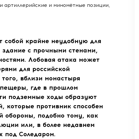
и артиллерийские и миномётные позиции,
т собой крайне неудобную для
 здание с прочными стенами,
остями. Лобовая атака может
ерями для российской
 того, вблизи монастыря
 пещеры, где в прошлом
Эти подземные ходы образуют
й, которые противник способен
й обороны, подобно тому, как
люции или, в более недавнем
х под Соледаром.