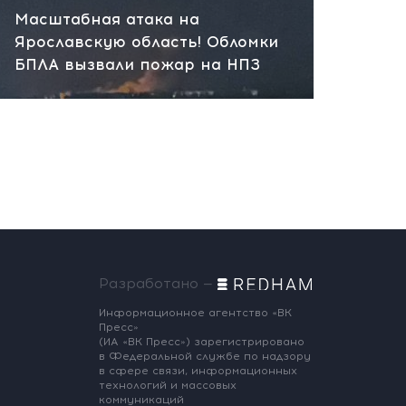
Масштабная атака на
Ярославскую область! Обломки
БПЛА вызвали пожар на НПЗ
Разработано —
Информационное агентство «ВК
Пресс»
(ИА «ВК Пресс») зарегистрировано
в Федеральной службе по надзору
в сфере связи, информационных
технологий и массовых
коммуникаций