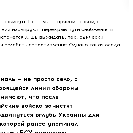
 покинуть Горналь не прямой атакой, а
твий изолируют, перекрыв пути снабжения и
 останется лишь выжидать, периодически
ы ослабить сопротивление. Однако такая осада
наль — не просто село, а
роящейся линии обороны
онимают, что после
йские войска зачистят
одвинуться вглубь Украины для
 которой ранее упоминал
оэтому ВСУ намерены