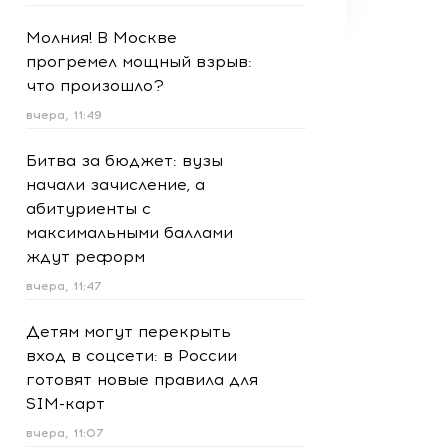
Молния! В Москве
прогремел мощный взрыв:
что произошло?
вчера, 11:49
Битва за бюджет: вузы
начали зачисление, а
абитуриенты с
максимальными баллами
ждут реформ
вчера, 11:47
Детям могут перекрыть
вход в соцсети: в России
готовят новые правила для
SIM-карт
вчера, 11:07