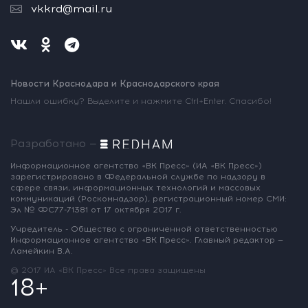
vkkrd@mail.ru
Новости Краснодара и Краснодарского края
Нашли ошибку? Выделите и нажмите Ctrl+Enter. Спасибо!
Разработано —
Информационное агентство «ВК Пресс»
(ИА «ВК Пресс»)
зарегистрировано
в Федеральной службе по надзору
в
сфере связи, информационных
технологий и массовых
коммуникаций
(Роскомнадзор),
регистрационный номер СМИ:
Эл № ФС77-71381
от 17 октября 2017 г.
Учредитель - Общество с ограниченной
ответственностью
Информационное
агентство «ВК Пресс».
Главный редактор —
Ламейкин В.А.
@ 2017 ИА «ВК Пресс»
Все права защищены
18+