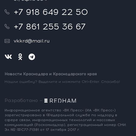
+7 918 649 22 50
+7 861 255 36 67
vkkrd@mail.ru
Новости Краснодара и Краснодарского края
Нашли ошибку? Выделите и нажмите Ctrl+Enter. Спасибо!
Разработано —
Информационное агентство «ВК Пресс»
(ИА «ВК Пресс»)
зарегистрировано
в Федеральной службе по надзору
в
сфере связи, информационных
технологий и массовых
коммуникаций
(Роскомнадзор),
регистрационный номер СМИ:
Эл № ФС77-71381
от 17 октября 2017 г.