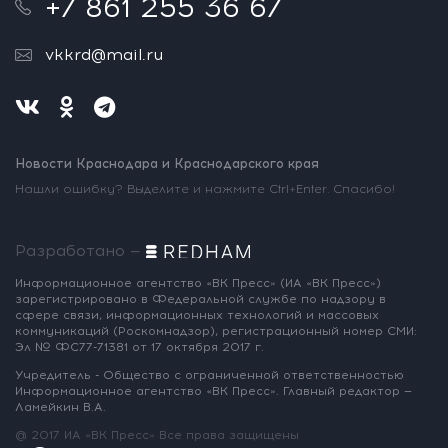
+7 861 255 36 67
vkkrd@mail.ru
Новости Краснодара и Краснодарского края
Нашли ошибку? Выделите и нажмите Ctrl+Enter. Спасибо!
Разработано —
Информационное агентство «ВК Пресс»
(ИА «ВК Пресс»)
зарегистрировано
в Федеральной службе по надзору
в
сфере связи, информационных
технологий и массовых
коммуникаций
(Роскомнадзор),
регистрационный номер СМИ:
Эл № ФС77-71381
от 17 октября 2017 г.
Учредитель - Общество с ограниченной
ответственностью
Информационное
агентство «ВК Пресс».
Главный редактор —
Ламейкин В.А.
@ 2017 ИА «ВК Пресс»
Все права защищены