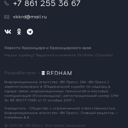
+7 861 255 36 67
vkkrd@mail.ru
Новости Краснодара и Краснодарского края
Нашли ошибку? Выделите и нажмите Ctrl+Enter. Спасибо!
Разработано —
Информационное агентство «ВК Пресс»
(ИА «ВК Пресс»)
зарегистрировано
в Федеральной службе по надзору
в
сфере связи, информационных
технологий и массовых
коммуникаций
(Роскомнадзор),
регистрационный номер СМИ:
Эл № ФС77-71381
от 17 октября 2017 г.
Учредитель - Общество с ограниченной
ответственностью
Информационное
агентство «ВК Пресс».
Главный редактор —
Ламейкин В.А.
@ 2017 ИА «ВК Пресс»
Все права защищены