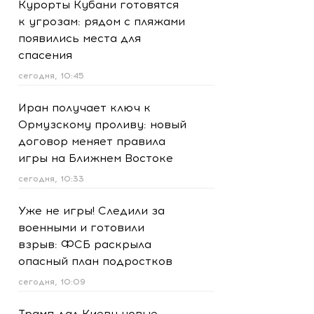
Курорты Кубани готовятся
к угрозам: рядом с пляжами
появились места для
спасения
сегодня, 10:45
Иран получает ключ к
Ормузскому проливу: новый
договор меняет правила
игры на Ближнем Востоке
сегодня, 10:33
Уже не игры! Следили за
военными и готовили
взрыв: ФСБ раскрыла
опасный план подростков
сегодня, 10:09
Трамп дал Киеву новые