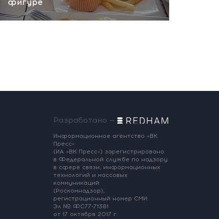
фигуре
Разработано —
Информационное агентство «ВК
Пресс»
(ИА «ВК Пресс») зарегистрировано
в Федеральной службе по надзору
в сфере связи, информационных
технологий и массовых
коммуникаций
(Роскомнадзор),
регистрационный номер СМИ:
Эл № ФС77-71381
от 17 октября 2017 г.