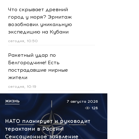
Что скрывает древний
город у моря? Эрмитаж
возобновил уникальную
экспедицию на Кубани
сегодня, 10:50
Ракетный удар по
Белгородчине! Есть
пострадавшие мирные
жители
сегодня, 10:19
Срочно! В Геленджике и
ЖИЗНЬ
7 августа 2026
Новороссийске громко -
128
работает ПВО:
НАТО планирует и руководит
рекомендуется уйти с
терактами в России!
пляжей
Сенсационное заявление