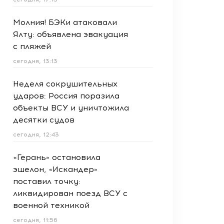
Молния! БЭКи атаковали
Ялту: объявлена эвакуация
с пляжей
сегодня, 13:13
Неделя сокрушительных
ударов: Россия поразила
объекты ВСУ и уничтожила
десятки судов
сегодня, 12:43
«Герань» остановила
эшелон, «Искандер»
поставил точку:
ликвидирован поезд ВСУ с
военной техникой
сегодня, 11:56