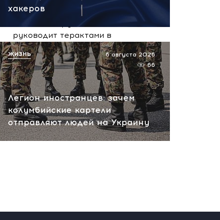
сегодня, 10:13
хакеров
НАТО планирует и
руководит терактами в
России! Сенсационное
ЖИЗНЬ
6 августа 2026
заявление хакеров
66
сегодня, 10:07
Легион иностранцев: зачем
колумбийские картели
отправляют людей на Украину