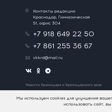
Контакты редакции:
Краснодар, Гимназическая
51, офис 304
+7 918 649 22 50
+7 861 255 36 67
vkkrd@mail.ru
Новости Краснодара и Краснодарского края
Нашли ошибку? Выделите и нажмите Ctrl+Enter.
Спасибо!
Мы используем cookies для улучшения ваше
использовать сайт, вы