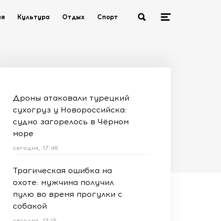
ия
Культура
Отдых
Спорт
Дроны атаковали турецкий
сухогруз у Новороссийска:
судно загорелось в Чёрном
море
сегодня, 17:46
Трагическая ошибка на
охоте: мужчина получил
пулю во время прогулки с
собакой
сегодня, 17:13