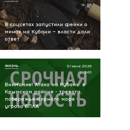
сегодня, 11:25
55
В соцсетях запустили фейки о
минах на Кубани — власти дали
ответ
ЖИЗНЬ
31 июля 2026
240
Внимание! Атака на Кубань: в
Крымском районе - тревога,
побережье Черного моря -
угроза БПЛА