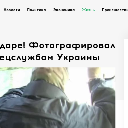
Новости
Политика
Экономика
Жизнь
Происшеств
одаре! Фотографировал
пецслужбам Украины