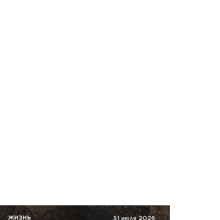
Кубань: Крымский мост
перекрыли
сегодня, 11:41
Рюкзаки, тетради и
обложки сметают:
подготовка к школе побила
рекорд
сегодня, 11:34
Реформа ЕГЭ: когда
школьников ждет устный
экзамен?
сегодня, 11:31
В соцсетях запустили
фейки о минах на Кубани —
власти дали ответ
ЖИЗНЬ
31 июля 2026