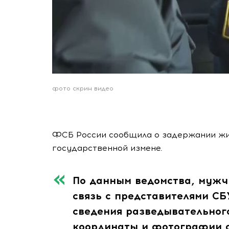
фото скрин видео
ФСБ России сообщила о задержании жи
государственной измене.
По данным ведомства, мужч
связь с представителями СБ
сведения разведывательног
координаты и фотографии о