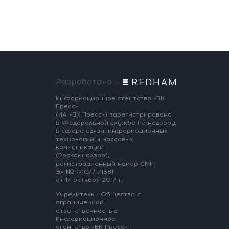
Разработано —
Информационное агентство «ВК
Пресс»
(ИА «ВК Пресс») зарегистрировано
в Федеральной службе по надзору
в сфере связи, информационных
технологий и массовых
коммуникаций
(Роскомнадзор),
регистрационный номер СМИ:
Эл № ФС77-71381
от 17 октября 2017 г.
Учредитель - Общество с
ограниченной
ответственностью
Информационное
агентство «ВК Пресс».