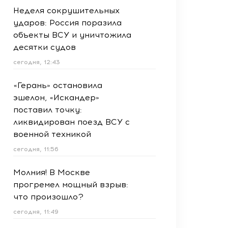
Неделя сокрушительных
ударов: Россия поразила
объекты ВСУ и уничтожила
десятки судов
сегодня, 12:43
«Герань» остановила
эшелон, «Искандер»
поставил точку:
ликвидирован поезд ВСУ с
военной техникой
сегодня, 11:56
Молния! В Москве
прогремел мощный взрыв:
что произошло?
сегодня, 11:49