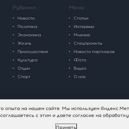
Рубрики
Меню
Новости
Статьи
Политика
Интервью
Экономика
Мнение
Жизнь
Спецпроекты
Происшествия
Новости партнеров
Культура
Фото
Отдых
Видео
Спорт
О нас
го опыта на нашем сайте. Мы используем Яндекс.Ме
 соглашаетесь с этим и даете согласие на обработк
Принять
дательные технологии
.
Политика обработки персональных данных
.