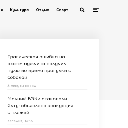
ия
Культура
Отдых
Спорт
Трагическая ошибка на
охоте: мужчина получил
пулю во время прогулки с
собакой
3 минуты назад
Молния! БЭКи атаковали
Ялту: объявлена эвакуация
с пляжей
сегодня, 13:13