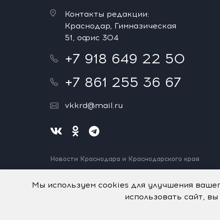
Контакты редакции:
Краснодар, Гимназическая
51, офис 304
+7 918 649 22 50
+7 861 255 36 67
vkkrd@mail.ru
Новости Краснодара и Краснодарского края
Нашли ошибку? Выделите и нажмите Ctrl+Enter.
Спасибо!
Мы используем cookies для улучшения ваше
использовать сайт, вы
На информационном ресурсе применяются
рекомен