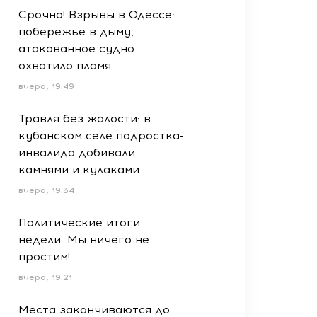
Срочно! Взрывы в Одессе:
побережье в дыму,
атакованное судно
охватило пламя
вчера, 19:49
Травля без жалости: в
кубанском селе подростка-
инвалида добивали
камнями и кулаками
вчера, 19:34
Политические итоги
недели. Мы ничего не
простим!
вчера, 19:21
Места заканчиваются до