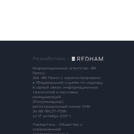
Разработано —
Информационное агентство «ВК
Пресс»
(ИА «ВК Пресс») зарегистрировано
в Федеральной службе по надзору
в сфере связи, информационных
технологий и массовых
коммуникаций
(Роскомнадзор),
регистрационный номер СМИ:
Эл № ФС77-71381
от 17 октября 2017 г.
Учредитель - Общество с
ограниченной