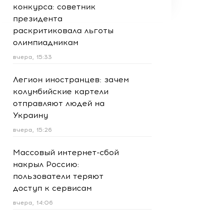
конкурса: советник
президента
раскритиковала льготы
олимпиадникам
вчера, 15:33
Легион иностранцев: зачем
колумбийские картели
отправляют людей на
Украину
вчера, 15:26
Массовый интернет-сбой
накрыл Россию:
пользователи теряют
доступ к сервисам
вчера, 14:06