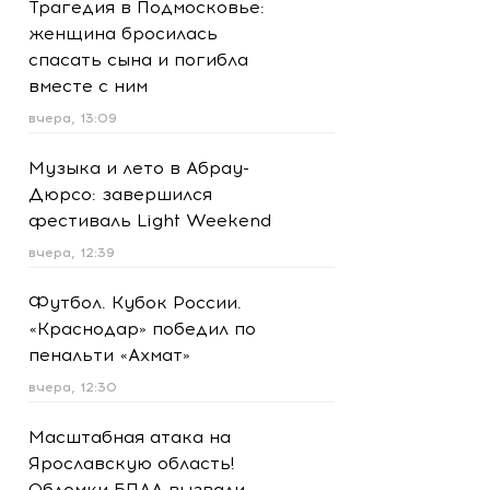
Трагедия в Подмосковье:
женщина бросилась
спасать сына и погибла
вместе с ним
вчера, 13:09
Музыка и лето в Абрау-
Дюрсо: завершился
фестиваль Light Weekend
вчера, 12:39
Футбол. Кубок России.
«Краснодар» победил по
пенальти «Ахмат»
вчера, 12:30
Масштабная атака на
Ярославскую область!
Обломки БПЛА вызвали