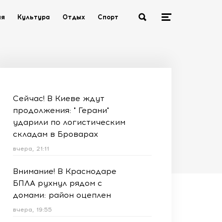
ия
Культура
Отдых
Спорт
Сейчас! В Киеве ждут
продолжения: " Герани"
ударили по логистическим
складам в Броварах
вчера, 21:11
Внимание! В Краснодаре
БПЛА рухнул рядом с
домами: район оцеплен
вчера, 19:55