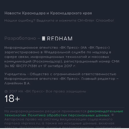
Новости Краснодара и Краснодарского края
Нашли ошибку? Выделите и нажмите Ctrl+Enter. Спасибо!
Разработано —
Информационное агентство «ВК Пресс»
(ИА «ВК Пресс»)
зарегистрировано
в Федеральной службе по надзору
в
сфере связи, информационных
технологий и массовых
коммуникаций
(Роскомнадзор),
регистрационный номер СМИ:
Эл № ФС77-71381
от 17 октября 2017 г.
Учредитель - Общество с ограниченной
ответственностью
Информационное
агентство «ВК Пресс».
Главный редактор —
Ламейкин В.А.
@ 2017 ИА «ВК Пресс»
Все права защищены
18+
На информационном ресурсе применяются
рекомендательные
технологии
.
Политика обработки персональных данных
.
©
Авторское право на систему визуализации содержимого
портала vkpress.ru, а также на исходные данные, включая
тексты, фотографии, аудио и видеоматериалы, графические