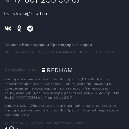
vkkrd@mail.ru
Новости Краснодара и Краснодарского края
Нашли ошибку? Выделите и нажмите Ctrl+Enter. Спасибо!
Разработано —
Информационное агентство «ВК Пресс»
(ИА «ВК Пресс»)
зарегистрировано
в Федеральной службе по надзору
в
сфере связи, информационных
технологий и массовых
коммуникаций
(Роскомнадзор),
регистрационный номер СМИ:
Эл № ФС77-71381
от 17 октября 2017 г.
Учредитель - Общество с ограниченной
ответственностью
Информационное
агентство «ВК Пресс».
Главный редактор —
Ламейкин В.А.
@ 2017 ИА «ВК Пресс»
Все права защищены