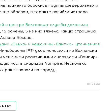
изнь пациента боролись группы федеральных и
аким образом, в теракте погибли четверо
ей в центре Белгорода: службы доложили
 15 ранены, 5 из них тяжело. Такую страшную
 Львова-Белова.
ами «Ольха» и чешскими «Вампир»: уточненная
Минобороны РФ удар наносился из Волчанска
 и чешскими реактивными снарядами «Вампир».
ьшую часть снарядов Vampire. Несколько
ых ракет попали по городу;
7602
нные