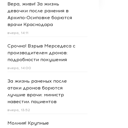
Вера, живи! За жизнь
девочки после ранения в
Архипо-Осиповке борются
врачи Краснодара
вчера, 14:11
Срочно! Взрыв Мерседеса с
производителем дронов:
подробности покушения
вчера, 14:00
За жизнь раненых после
атаки дронов борются
лучшие врачи: министр
навестил пациентов
вчера, 13:52
Молния! Крупные