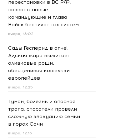
перестановки в ВС РФ:
названы новые
командующие и глава
Войск беспилотных систем
вчера, 13:02
Сады Гесперид в огне!
Адская жара выжигает
оливковые рощи,
обесценивая кошельки
европейцев
вчера, 12:25
Туман, болезнь и опасная
тропа: спасатели провели
сложную эвакуацию семьи
в горах Сочи
вчера, 12:16