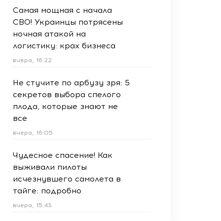
Самая мощная с начала
СВО! Украинцы потрясены
ночная атакой на
логистику: крах бизнеса
вчера, 16:22
Не стучите по арбузу зря: 5
секретов выбора спелого
плода, которые знают не
все
вчера, 16:05
Чудесное спасение! Как
выживали пилоты
исчезнувшего самолета в
тайге: подробно
вчера, 15:43