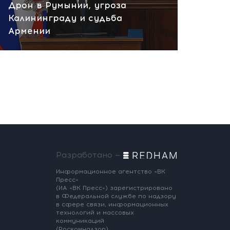
Дрон в Румынии, угроза
Калининграду и судьба
Армении
Разработано —
Информационное агентство «ВК
Пресс»
(ИА «ВК Пресс») зарегистрировано
в Федеральной службе по надзору
в сфере связи, информационных
технологий и массовых
коммуникаций
(Роскомнадзор),