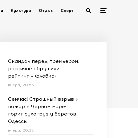
ия
Культура
Отдых
Спорт
Скандал перед премьерой:
россияне обрушили
рейтинг «Колобка»
вчера, 20:53
Сейчас! Страшный взрыв и
пожар в Черном море:
горит сухогруз у берегов
Одессы
вчера, 20:38