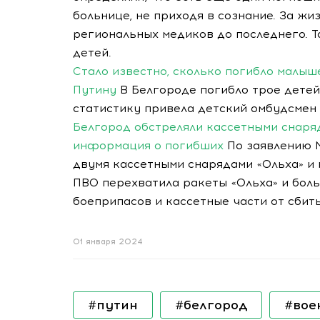
больнице, не приходя в сознание. За ж
региональных медиков до последнего. Т
детей.
Стало известно, сколько погибло малыш
Путину
В Белгороде погибло трое детей,
статистику привела детский омбудсмен
Белгород обстреляли кассетными снаряд
информация о погибших
По заявлению 
двумя кассетными снарядами «Ольха» и
ПВО перехватила ракеты «Ольха» и бол
боеприпасов и кассетные части от сбит
01 января 2024
#путин
#белгород
#вое