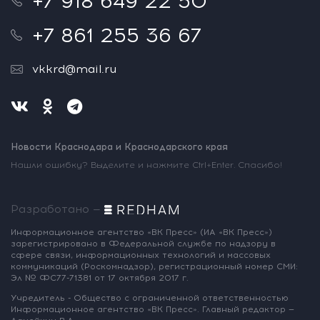
+7 918 649 22 50
+7 861 255 36 67
vkkrd@mail.ru
Новости Краснодара и Краснодарского края
Нашли ошибку? Выделите и нажмите Ctrl+Enter. Спасибо!
Разработано —
Информационное агентство «ВК Пресс»
(ИА «ВК Пресс»)
зарегистрировано
в Федеральной службе по надзору
в
сфере связи, информационных
технологий и массовых
коммуникаций
(Роскомнадзор),
регистрационный номер СМИ:
Эл № ФС77-71381
от 17 октября 2017 г.
Учредитель - Общество с ограниченной
ответственностью
Информационное
агентство «ВК Пресс».
Главный редактор —