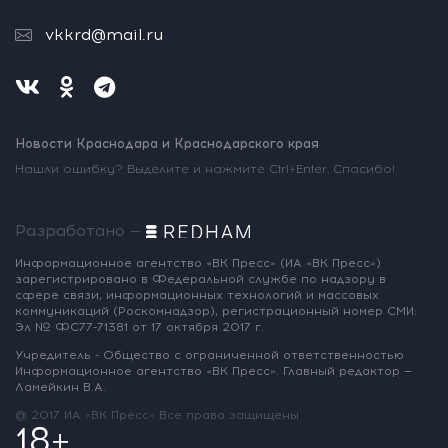
vkkrd@mail.ru
Новости Краснодара и Краснодарского края
Нашли ошибку? Выделите и нажмите Ctrl+Enter. Спасибо!
Разработано —
Информационное агентство «ВК Пресс»
(ИА «ВК Пресс»)
зарегистрировано
в Федеральной службе по надзору
в
сфере связи, информационных
технологий и массовых
коммуникаций
(Роскомнадзор),
регистрационный номер СМИ:
Эл № ФС77-71381
от 17 октября 2017 г.
Учредитель - Общество с ограниченной
ответственностью
Информационное
агентство «ВК Пресс».
Главный редактор —
Ламейкин В.А.
@ 2017 ИА «ВК Пресс»
Все права защищены
18+