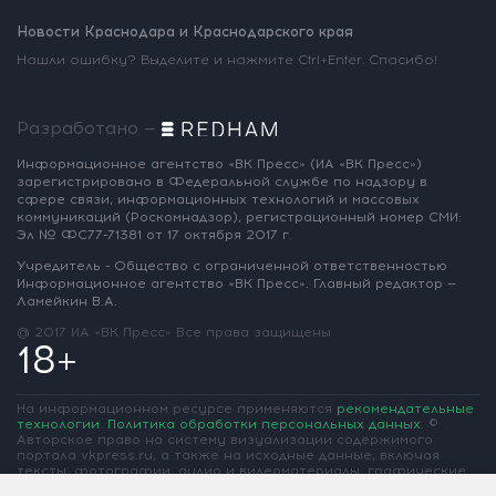
Новости Краснодара и Краснодарского края
Нашли ошибку? Выделите и нажмите Ctrl+Enter. Спасибо!
Разработано —
Информационное агентство «ВК Пресс»
(ИА «ВК Пресс»)
зарегистрировано
в Федеральной службе по надзору
в
сфере связи, информационных
технологий и массовых
коммуникаций
(Роскомнадзор),
регистрационный номер СМИ:
Эл № ФС77-71381
от 17 октября 2017 г.
Учредитель - Общество с ограниченной
ответственностью
Информационное
агентство «ВК Пресс».
Главный редактор —
Ламейкин В.А.
@ 2017 ИА «ВК Пресс»
Все права защищены
18+
На информационном ресурсе применяются
рекомендательные
технологии
.
Политика обработки персональных данных
.
©
Авторское право на систему визуализации содержимого
портала vkpress.ru, а также на исходные данные, включая
тексты, фотографии, аудио и видеоматериалы, графические
изображения, иные произведения и товарные знаки