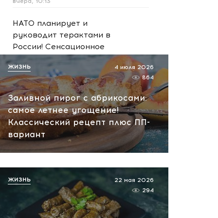
вчера, 10:13
НАТО планирует и
руководит терактами в
России! Сенсационное
заявление хакеров
ЖИЗНЬ
4 июля 2026
вчера, 10:07
864
Заливной пирог с абрикосами:
самое летнее угощение!
Классический рецепт плюс ПП-
вариант
ЖИЗНЬ
22 мая 2026
294