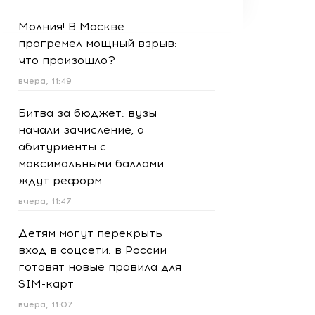
Молния! В Москве
прогремел мощный взрыв:
что произошло?
вчера, 11:49
Битва за бюджет: вузы
начали зачисление, а
абитуриенты с
максимальными баллами
ждут реформ
вчера, 11:47
Детям могут перекрыть
вход в соцсети: в России
готовят новые правила для
SIM-карт
вчера, 11:07