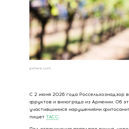
pxhere.com
С 2 июня 2026 года Россельхознадзор 
фруктов и винограда из Армении. Об э
участившимися нарушениями фитосанит
пишет
ТАСС
.
Под ограничения попадают вишня, череш