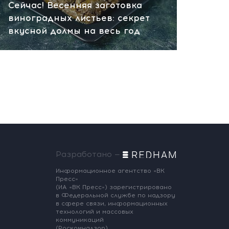
Сейчас! Весенняя заготовка
виноградных листьев: секрет
вкусной долмы на весь год
Разработано —
Информационное агентство «ВК
Пресс»
(ИА «ВК Пресс») зарегистрировано
в Федеральной службе по надзору
в сфере связи, информационных
технологий и массовых
коммуникаций
(Роскомнадзор),