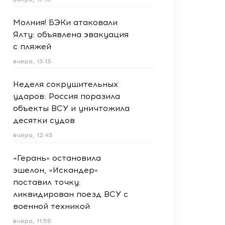
Молния! БЭКи атаковали
Ялту: объявлена эвакуация
с пляжей
вчера, 13:13
Неделя сокрушительных
ударов: Россия поразила
объекты ВСУ и уничтожила
десятки судов
вчера, 12:43
«Герань» остановила
эшелон, «Искандер»
поставил точку:
ликвидирован поезд ВСУ с
военной техникой
вчера, 11:56