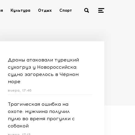
ия
Культура
Отдых
Спорт
Дроны атаковали турецкий
сухогруз у Новороссийска:
судно загорелось в Чёрном
море
вчера, 17:46
Трагическая ошибка на
охоте: мужчина получил
пулю во время прогулки с
собакой
вчера, 17:13