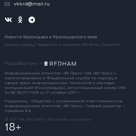
vkkrd@mail.ru
Новости Краснодара и Краснодарского края
Нашли ошибку? Выделите и нажмите Ctrl+Enter. Спасибо!
Разработано —
Информационное агентство «ВК Пресс»
(ИА «ВК Пресс»)
зарегистрировано
в Федеральной службе по надзору
в
сфере связи, информационных
технологий и массовых
коммуникаций
(Роскомнадзор),
регистрационный номер СМИ:
Эл № ФС77-71381
от 17 октября 2017 г.
Учредитель - Общество с ограниченной
ответственностью
Информационное
агентство «ВК Пресс».
Главный редактор —
Ламейкин В.А.
@ 2017 ИА «ВК Пресс»
Все права защищены
18+