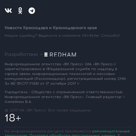
Новости Краснодара и Краснодарского края
Нашли ошибку? Выделите и нажмите Ctrl+Enter. Спасибо!
Разработано —
Информационное агентство «ВК Пресс»
(ИА «ВК Пресс»)
зарегистрировано
в Федеральной службе по надзору
в
сфере связи, информационных
технологий и массовых
коммуникаций
(Роскомнадзор),
регистрационный номер СМИ:
Эл № ФС77-71381
от 17 октября 2017 г.
Учредитель - Общество с ограниченной
ответственностью
Информационное
агентство «ВК Пресс».
Главный редактор —
Ламейкин В.А.
@ 2017 ИА «ВК Пресс»
Все права защищены
18+
На информационном ресурсе применяются
рекомендательные
технологии
.
Политика обработки персональных данных
.
©