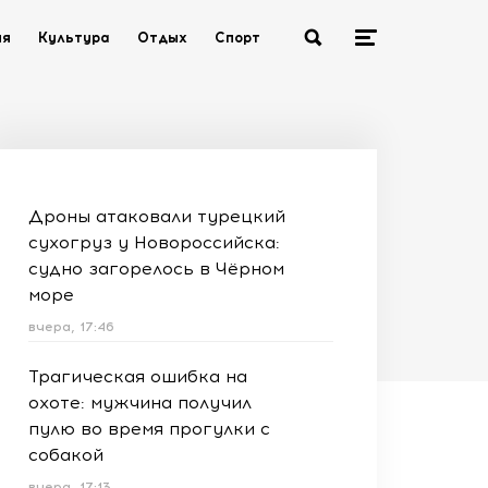
ия
Культура
Отдых
Спорт
Дроны атаковали турецкий
сухогруз у Новороссийска:
судно загорелось в Чёрном
море
вчера, 17:46
Трагическая ошибка на
охоте: мужчина получил
пулю во время прогулки с
собакой
вчера, 17:13