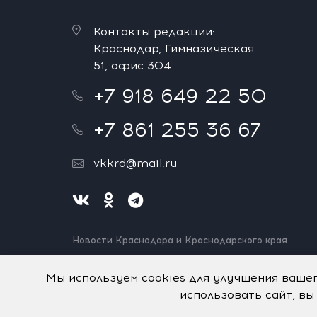
Контакты редакции:
Краснодар, Гимназическая
51, офис 304
+7 918 649 22 50
+7 861 255 36 67
vkkrd@mail.ru
Новости Краснодара и Краснодарского края
Нашли ошибку? Выделите и нажмите Ctrl+Enter.
Спасибо!
Мы используем cookies для улучшения ваше
использовать сайт, вы