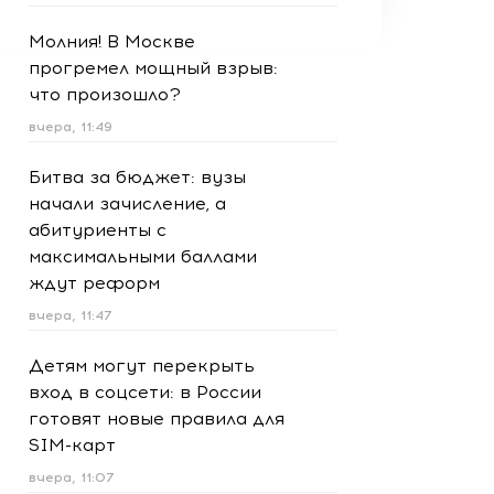
Молния! В Москве
прогремел мощный взрыв:
что произошло?
вчера, 11:49
Битва за бюджет: вузы
начали зачисление, а
абитуриенты с
максимальными баллами
ждут реформ
вчера, 11:47
Детям могут перекрыть
вход в соцсети: в России
готовят новые правила для
SIM-карт
вчера, 11:07