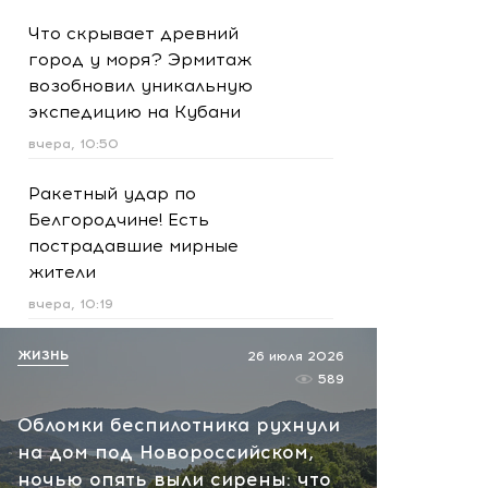
Что скрывает древний
город у моря? Эрмитаж
возобновил уникальную
экспедицию на Кубани
вчера, 10:50
Ракетный удар по
Белгородчине! Есть
пострадавшие мирные
жители
вчера, 10:19
Срочно! В Геленджике и
ЖИЗНЬ
26 июля 2026
Новороссийске громко -
589
работает ПВО:
Обломки беспилотника рухнули
рекомендуется уйти с
на дом под Новороссийском,
пляжей
ночью опять выли сирены: что