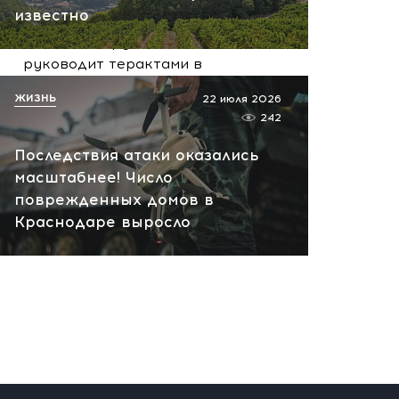
вчера, 10:13
известно
НАТО планирует и
руководит терактами в
России! Сенсационное
ЖИЗНЬ
22 июля 2026
заявление хакеров
242
вчера, 10:07
Последствия атаки оказались
масштабнее! Число
поврежденных домов в
Краснодаре выросло