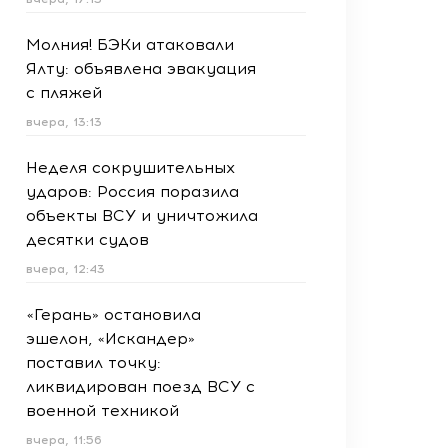
Молния! БЭКи атаковали
Ялту: объявлена эвакуация
с пляжей
вчера, 13:13
Неделя сокрушительных
ударов: Россия поразила
объекты ВСУ и уничтожила
десятки судов
вчера, 12:43
«Герань» остановила
эшелон, «Искандер»
поставил точку:
ликвидирован поезд ВСУ с
военной техникой
вчера, 11:56