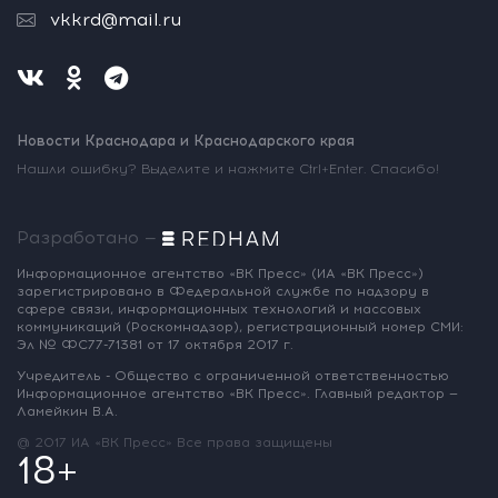
vkkrd@mail.ru
Новости Краснодара и Краснодарского края
Нашли ошибку? Выделите и нажмите Ctrl+Enter. Спасибо!
Разработано —
Информационное агентство «ВК Пресс»
(ИА «ВК Пресс»)
зарегистрировано
в Федеральной службе по надзору
в
сфере связи, информационных
технологий и массовых
коммуникаций
(Роскомнадзор),
регистрационный номер СМИ:
Эл № ФС77-71381
от 17 октября 2017 г.
Учредитель - Общество с ограниченной
ответственностью
Информационное
агентство «ВК Пресс».
Главный редактор —
Ламейкин В.А.
@ 2017 ИА «ВК Пресс»
Все права защищены
18+