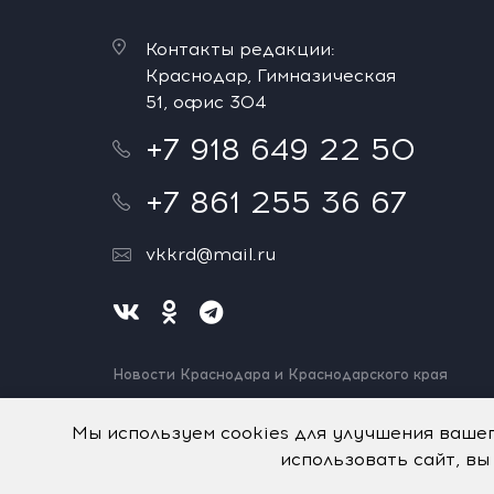
Контакты редакции:
Краснодар, Гимназическая
51, офис 304
+7 918 649 22 50
+7 861 255 36 67
vkkrd@mail.ru
Новости Краснодара и Краснодарского края
Нашли ошибку? Выделите и нажмите Ctrl+Enter.
Спасибо!
Мы используем cookies для улучшения ваше
использовать сайт, вы