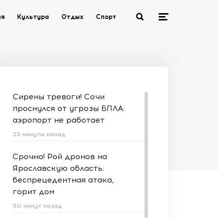
ия
Культура
Отдых
Спорт
Сирены тревоги! Сочи
проснулся от угрозы БПЛА:
аэропорт не работает
23 минуты назад
Срочно! Рой дронов на
Ярославскую область:
беспрецедентная атака,
горит дом
30 минут назад