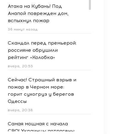
Атака на Кубань! Под
Анапой поврежден дом,
вспыхнул пожар
36 минут назад
Скандал перед премьерой:
россияне обрушили
рейтинг «Колобка»
вчера, 20:53
Сейчас! Страшный взрыв и
пожар в Черном море:
горит сухогруз у берегов
Одессы
вчера, 20:38
Самая мощная с начала
СВО! Украинцы потрясены