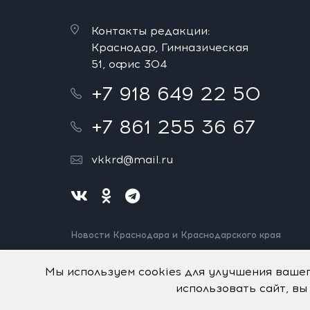
Контакты редакции:
Краснодар, Гимназическая
51, офис 304
+7 918 649 22 50
+7 861 255 36 67
vkkrd@mail.ru
Новости Краснодара и Краснодарского края
Нашли ошибку? Выделите и нажмите Ctrl+Enter.
Спасибо!
Мы используем cookies для улучшения ваше
использовать сайт, вы