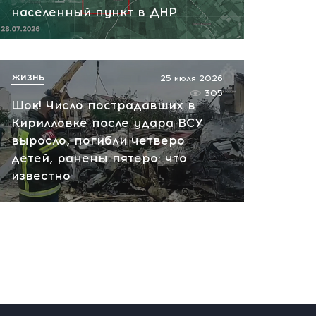
07.08.2026 10:13
населенный пункт в ДНР
НАТО планирует и
руководит терактами в
России! Сенсационное
ЖИЗНЬ
25 июля 2026
заявление хакеров
305
Шок! Число пострадавших в
07.08.2026 10:07
Кирилловке после удара ВСУ
выросло, погибли четверо
детей, ранены пятеро: что
известно