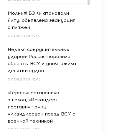
Молния! БЭКи атаковали
Ялту: объявлена эвакуация
с пляжей
07.08.2026 13:13
Неделя сокрушительных
ударов: Россия поразила
объекты ВСУ и уничтожила
десятки судов
07.08.2026 12:43
«Герань» остановила
эшелон, «Искандер»
поставил точку:
ликвидирован поезд ВСУ с
военной техникой
07.08.2026 11:56