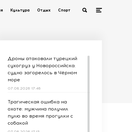
ия
Культура
Отдых
Спорт
Дроны атаковали турецкий
сухогруз у Новороссийска:
судно загорелось в Чёрном
море
07.08.2026 17:46
Трагическая ошибка на
охоте: мужчина получил
пулю во время прогулки с
собакой
07.08.2026 17:13