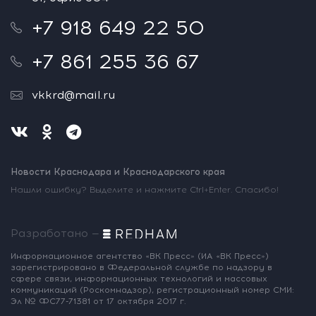
+7 918 649 22 50
+7 861 255 36 67
vkkrd@mail.ru
Новости Краснодара и Краснодарского края
Нашли ошибку? Выделите и нажмите Ctrl+Enter. Спасибо!
Разработано —
Информационное агентство «ВК Пресс»
(ИА «ВК Пресс»)
зарегистрировано
в Федеральной службе по надзору
в
сфере связи, информационных
технологий и массовых
коммуникаций
(Роскомнадзор),
регистрационный номер СМИ:
Эл № ФС77-71381
от 17 октября 2017 г.