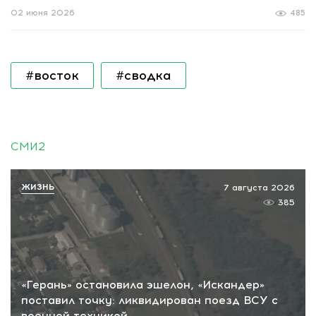
02 июня 2026
485
#восток
#сводка
СМИ2
ЖИЗНЬ
7 августа 2026
385
«Герань» остановила эшелон, «Искандер»
поставил точку: ликвидирован поезд ВСУ с
военной техникой