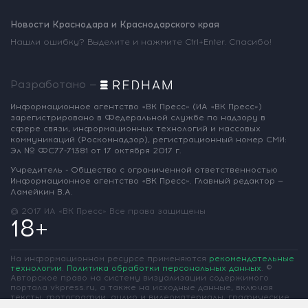
Новости Краснодара и Краснодарского края
Нашли ошибку? Выделите и нажмите Ctrl+Enter. Спасибо!
Разработано —
Информационное агентство «ВК Пресс»
(ИА «ВК Пресс»)
зарегистрировано
в Федеральной службе по надзору
в
сфере связи, информационных
технологий и массовых
коммуникаций
(Роскомнадзор),
регистрационный номер СМИ:
Эл № ФС77-71381
от 17 октября 2017 г.
Учредитель - Общество с ограниченной
ответственностью
Информационное
агентство «ВК Пресс».
Главный редактор —
Ламейкин В.А.
@ 2017 ИА «ВК Пресс»
Все права защищены
18+
На информационном ресурсе применяются
рекомендательные
технологии
.
Политика обработки персональных данных
.
©
Авторское право на систему визуализации содержимого
портала vkpress.ru, а также на исходные данные, включая
тексты, фотографии, аудио и видеоматериалы, графические
изображения, иные произведения и товарные знаки