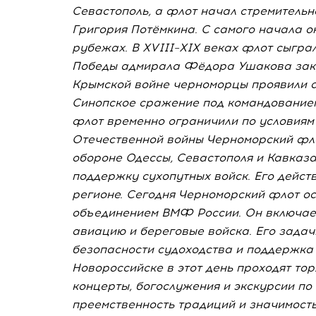
Севастополь, а флот начал стремительн
Григория Потёмкина. С самого начала о
рубежах. В XVIII–XIX веках флот сыгра
Победы адмирала Фёдора Ушакова закр
Крымской войне черноморцы проявили с
Синопское сражение под командованием
флот временно ограничили по условиям
Отечественной войны Черноморский фло
обороне Одессы, Севастополя и Кавказа
поддержку сухопутных войск. Его дейст
регионе. Сегодня Черноморский флот о
объединением ВМФ России. Он включает
авиацию и береговые войска. Его задач
безопасности судоходства и поддержка 
Новороссийске в этот день проходят то
концерты, богослужения и экскурсии по
преемственность традиций и значимость