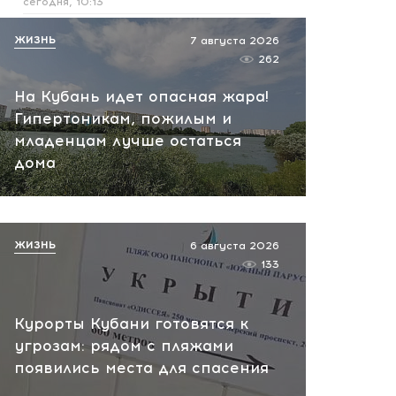
сегодня, 10:13
ЖИЗНЬ
НАТО планирует и
7 августа 2026
262
руководит терактами в
России! Сенсационное
На Кубань идет опасная жара!
заявление хакеров
Гипертоникам, пожилым и
сегодня, 10:07
младенцам лучше остаться
дома
ЖИЗНЬ
6 августа 2026
133
Курорты Кубани готовятся к
угрозам: рядом с пляжами
появились места для спасения