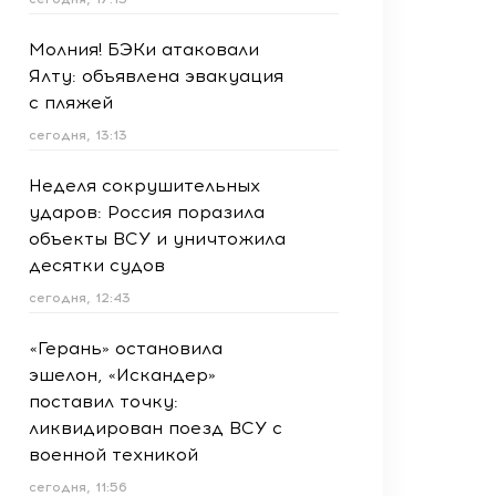
Молния! БЭКи атаковали
Ялту: объявлена эвакуация
с пляжей
сегодня, 13:13
Неделя сокрушительных
ударов: Россия поразила
объекты ВСУ и уничтожила
десятки судов
сегодня, 12:43
«Герань» остановила
эшелон, «Искандер»
поставил точку:
ликвидирован поезд ВСУ с
военной техникой
сегодня, 11:56