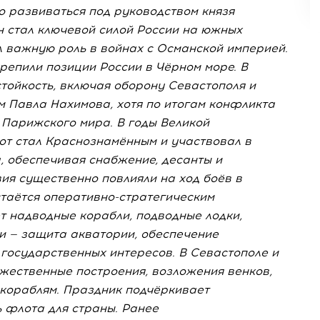
о развиваться под руководством князя
н стал ключевой силой России на южных
л важную роль в войнах с Османской империей.
епили позиции России в Чёрном море. В
тойкость, включая оборону Севастополя и
 Павла Нахимова, хотя по итогам конфликта
 Парижского мира. В годы Великой
т стал Краснознамённым и участвовал в
, обеспечивая снабжение, десанты и
вия существенно повлияли на ход боёв в
стаётся оперативно-стратегическим
 надводные корабли, подводные лодки,
и — защита акватории, обеспечение
государственных интересов. В Севастополе и
ржественные построения, возложения венков,
 кораблям. Праздник подчёркивает
 флота для страны. Ранее