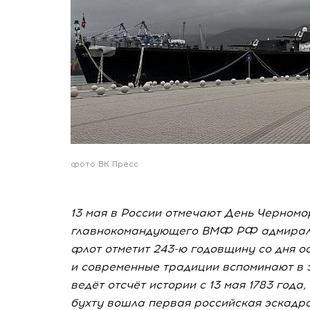
фото ВК Пресс
13 мая в России отмечают День Черномо
главнокомандующего ВМФ РФ адмирала 
флот отметит 243-ю годовщину со дня о
и современные традиции вспоминают в э
ведёт отсчёт истории с 13 мая 1783 года
бухту вошла первая российская эскадра