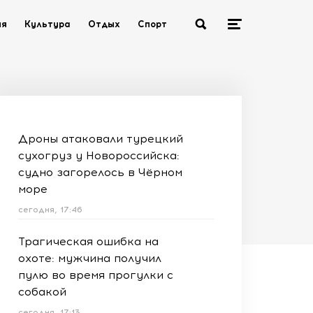
ия
Культура
Отдых
Спорт
Дроны атаковали турецкий
сухогруз у Новороссийска:
судно загорелось в Чёрном
море
сегодня, 17:46
Трагическая ошибка на
охоте: мужчина получил
пулю во время прогулки с
собакой
сегодня, 17:13