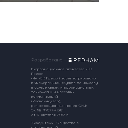
Разработано —
Информационное агентство «ВК
Пресс»
(ИА «ВК Пресс») зарегистрировано
в Федеральной службе по надзору
в сфере связи, информационных
технологий и массовых
коммуникаций
(Роскомнадзор),
регистрационный номер СМИ:
Эл № ФС77-71381
от 17 октября 2017 г.
Учредитель - Общество с
ограниченной