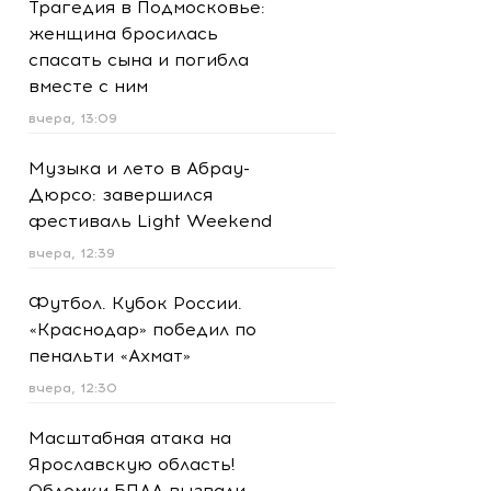
Трагедия в Подмосковье:
женщина бросилась
спасать сына и погибла
вместе с ним
вчера, 13:09
Музыка и лето в Абрау-
Дюрсо: завершился
фестиваль Light Weekend
вчера, 12:39
Футбол. Кубок России.
«Краснодар» победил по
пенальти «Ахмат»
вчера, 12:30
Масштабная атака на
Ярославскую область!
Обломки БПЛА вызвали