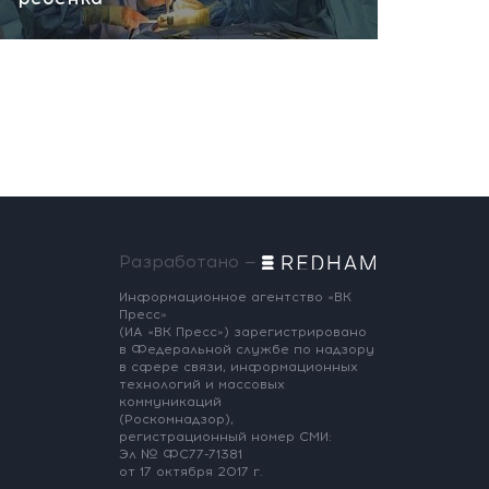
Разработано —
Информационное агентство «ВК
Пресс»
(ИА «ВК Пресс») зарегистрировано
в Федеральной службе по надзору
в сфере связи, информационных
технологий и массовых
коммуникаций
(Роскомнадзор),
регистрационный номер СМИ:
Эл № ФС77-71381
от 17 октября 2017 г.