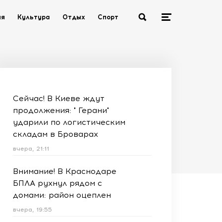
ия
Культура
Отдых
Спорт
Сейчас! В Киеве ждут
продолжения: " Герани"
ударили по логистическим
складам в Броварах
вчера, 21:11
Внимание! В Краснодаре
БПЛА рухнул рядом с
домами: район оцеплен
вчера, 19:55