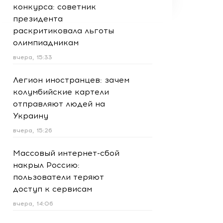
конкурса: советник
президента
раскритиковала льготы
олимпиадникам
вчера, 15:33
Легион иностранцев: зачем
колумбийские картели
отправляют людей на
Украину
вчера, 15:26
Массовый интернет-сбой
накрыл Россию:
пользователи теряют
доступ к сервисам
вчера, 14:06