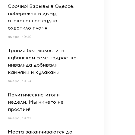
Срочно! Взрывы в Одессе:
побережье в дыму,
атакованное судно
охватило пламя
вчера, 19:49
Травля без жалости: в
кубанском селе подростка-
инвалида добивали
камнями и кулаками
вчера, 19:34
Политические итоги
недели. Мы ничего не
простим!
вчера, 19:21
Места заканчиваются до