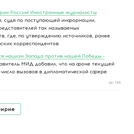
рии России! Иностранные журналисты
, судя по поступающей информации,
редставителей так называемых
в, где, по утверждению источников, ранее
йских корреспондентов.
я нацизм Запада против нашей Победы -
витель МИД добавил, что на фоне текущей
число вызовов в дипломатической сфере.
788
мирие