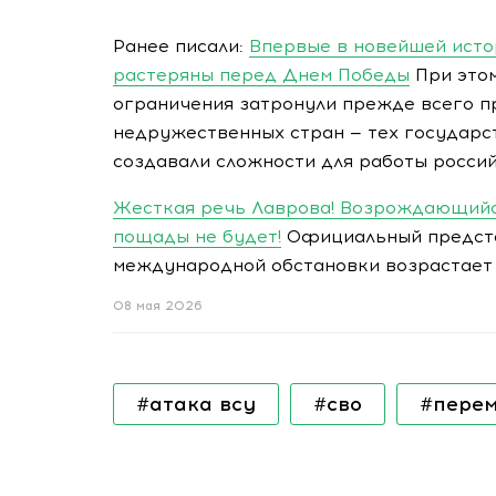
Ранее писали:
Впервые в новейшей исто
растеряны перед Днем Победы
При этом
ограничения затронули прежде всего п
недружественных стран — тех государст
создавали сложности для работы росси
Жесткая речь Лаврова! Возрождающийс
пощады не будет!
Официальный предста
международной обстановки возрастает 
08 мая 2026
#атака всу
#сво
#пере