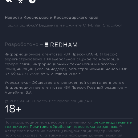
Новости Краснодара и Краснодарского края
Нашли ошибку? Выделите и нажмите Ctrl+Enter. Спасибо!
Разработано —
Информационное агентство «ВК Пресс»
(ИА «ВК Пресс»)
зарегистрировано
в Федеральной службе по надзору
в
сфере связи, информационных
технологий и массовых
коммуникаций
(Роскомнадзор),
регистрационный номер СМИ:
Эл № ФС77-71381
от 17 октября 2017 г.
Учредитель - Общество с ограниченной
ответственностью
Информационное
агентство «ВК Пресс».
Главный редактор —
Ламейкин В.А.
@ 2017 ИА «ВК Пресс»
Все права защищены
18+
На информационном ресурсе применяются
рекомендательные
технологии
.
Политика обработки персональных данных
.
©
Авторское право на систему визуализации содержимого
портала vkpress.ru, а также на исходные данные, включая