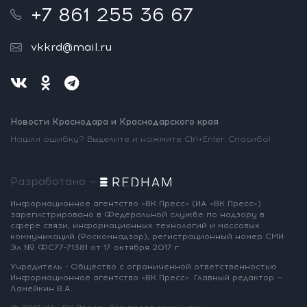
+7 861 255 36 67
vkkrd@mail.ru
Новости Краснодара и Краснодарского края
Нашли ошибку? Выделите и нажмите Ctrl+Enter. Спасибо!
Разработано —
Информационное агентство «ВК Пресс»
(ИА «ВК Пресс»)
зарегистрировано
в Федеральной службе по надзору
в
сфере связи, информационных
технологий и массовых
коммуникаций
(Роскомнадзор),
регистрационный номер СМИ:
Эл № ФС77-71381
от 17 октября 2017 г.
Учредитель - Общество с ограниченной
ответственностью
Информационное
агентство «ВК Пресс».
Главный редактор —
Ламейкин В.А.