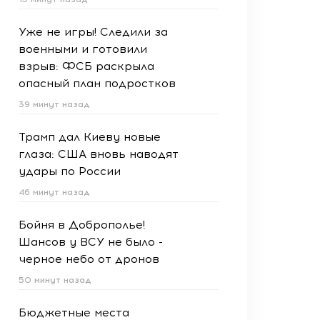
Уже не игры! Следили за
военными и готовили
взрыв: ФСБ раскрыла
опасный план подростков
39 минут назад
Трамп дал Киеву новые
глаза: США вновь наводят
удары по России
46 минут назад
Бойня в Доброполье!
Шансов у ВСУ не было -
черное небо от дронов
50 минут назад
Бюджетные места