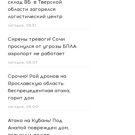
склад ВБ: в Тверской
области загорелся
логистический центр
сегодня, 08:51
Сирены тревоги! Сочи
проснулся от угрозы БПЛА:
аэропорт не работает
сегодня, 08:07
Срочно! Рой дронов на
Ярославскую область:
беспрецедентная атака,
горит дом
сегодня, 08:00
Атака на Кубань! Под
Анапой поврежден дом,
вспыхнул пожар