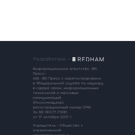
Разработано —
Информационное агентство «ВК
Пресс»
(ИА «ВК Пресс») зарегистрировано
в Федеральной службе по надзору
в сфере связи, информационных
технологий и массовых
коммуникаций
(Роскомнадзор),
регистрационный номер СМИ:
Эл № ФС77-71381
от 17 октября 2017 г.
Учредитель - Общество с
ограниченной