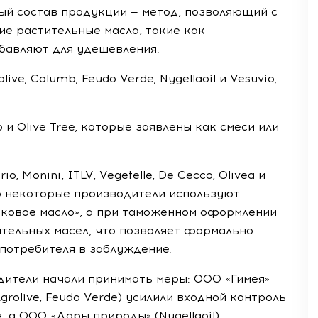
й состав продукции — метод, позволяющий с
е растительные масла, такие как
обавляют для удешевления.
ve, Columb, Feudo Verde, Nygellaoil и Vesuvio,
и Olive Tree, которые заявлены как смеси или
, Monini, ITLV, Vegetelle, De Cecco, Olivea и
то некоторые производители используют
вковое масло», а при таможенном оформлении
ительных масел, что позволяет формально
потребителя в заблуждение.
дители начали принимать меры: ООО «Гимея»
Agrolive, Feudo Verde) усилили входной контроль
 а ООО «Дары природы» (Nygellaoil)