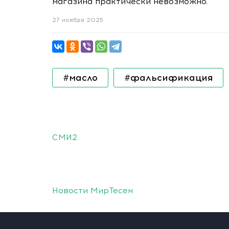
магазина практически невозможно.
27 ноября 2025
#масло
#фальсификация
СМИ2
Новости МирТесен