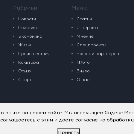
Рубрики
Меню
Новости
Статьи
Политика
Интервью
Экономика
Мнение
Жизнь
Спецпроекты
Происшествия
Новости партнеров
Культура
Фото
Отдых
Видео
Спорт
О нас
го опыта на нашем сайте. Мы используем Яндекс.Ме
 соглашаетесь с этим и даете согласие на обработк
Принять
дательные технологии
.
Политика обработки персональных данных
.