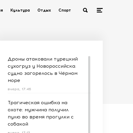
ия
Культура
Отдых
Спорт
Дроны атаковали турецкий
сухогруз у Новороссийска:
судно загорелось в Чёрном
море
вчера, 17:46
Трагическая ошибка на
охоте: мужчина получил
пулю во время прогулки с
собакой
вчера, 17:13