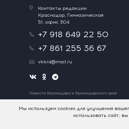
Контакты редакции:
Краснодар, Гимназическая
51, офис 304
+7 918 649 22 50
+7 861 255 36 67
vkkrd@mail.ru
Новости Краснодара и Краснодарского края
Нашли ошибку? Выделите и нажмите Ctrl+Enter.
Спасибо!
Мы используем cookies для улучшения ваше
использовать сайт, вы
На информационном ресурсе применяются
рекомен