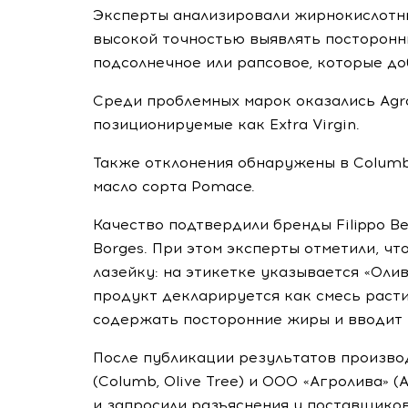
Эксперты анализировали жирнокислотны
высокой точностью выявлять посторонни
подсолнечное или рапсовое, которые д
Среди проблемных марок оказались Agroli
позиционируемые как Extra Virgin.
Также отклонения обнаружены в Columb 
масло сорта Pomace.
Качество подтвердили бренды Filippo Berio
Borges. При этом эксперты отметили, ч
лазейку: на этикетке указывается «Оли
продукт декларируется как смесь раст
содержать посторонние жиры и вводит 
После публикации результатов произво
(Columb, Olive Tree) и ООО «Агролива» (
и запросили разъяснения у поставщиков,