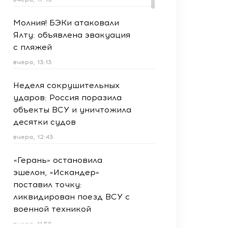
Молния! БЭКи атаковали
Ялту: объявлена эвакуация
с пляжей
вчера, 13:13
Неделя сокрушительных
ударов: Россия поразила
объекты ВСУ и уничтожила
десятки судов
вчера, 12:43
«Герань» остановила
эшелон, «Искандер»
поставил точку:
ликвидирован поезд ВСУ с
военной техникой
вчера, 11:56