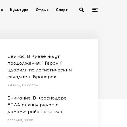
ия
Культура
Отдых
Спорт
Сейчас! В Киеве ждут
продолжения: " Герани"
ударили по логистическим
складам в Броварах
44 минуты назад
Внимание! В Краснодаре
БПЛА рухнул рядом с
домами: район оцеплен
сегодня, 19:55