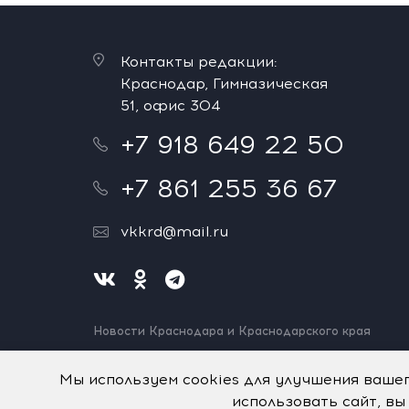
Контакты редакции:
Краснодар, Гимназическая
51, офис 304
+7 918 649 22 50
+7 861 255 36 67
vkkrd@mail.ru
Новости Краснодара и Краснодарского края
Нашли ошибку? Выделите и нажмите Ctrl+Enter.
Спасибо!
Мы используем cookies для улучшения ваше
использовать сайт, вы