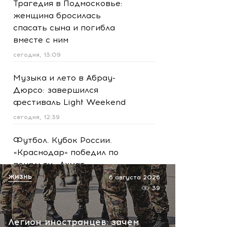
Трагедия в Подмосковье:
женщина бросилась
спасать сына и погибла
вместе с ним
сегодня, 13:09
Музыка и лето в Абрау-
Дюрсо: завершился
фестиваль Light Weekend
сегодня, 12:39
Футбол. Кубок России.
«Краснодар» победил по
пенальти «Ахмат»
ЖИЗНЬ
6 августа 2026
сегодня, 12:30
39
Масштабная атака на
Ярославскую область!
Легион иностранцев: зачем
Обломки БПЛА вызвали