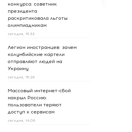
конкурса: советник
президента
раскритиковала льготы
олимпиадникам
сегодня, 15:33
Легион иностранцев: зачем
колумбийские картели
отправляют людей на
Украину
сегодня, 15:26
Массовый интернет-сбой
накрыл Россию:
пользователи теряют
доступ к сервисам
сегодня, 14:06