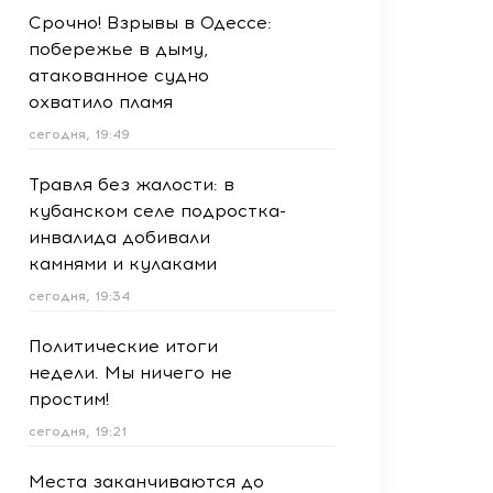
Срочно! Взрывы в Одессе:
побережье в дыму,
атакованное судно
охватило пламя
сегодня, 19:49
Травля без жалости: в
кубанском селе подростка-
инвалида добивали
камнями и кулаками
сегодня, 19:34
Политические итоги
недели. Мы ничего не
простим!
сегодня, 19:21
Места заканчиваются до