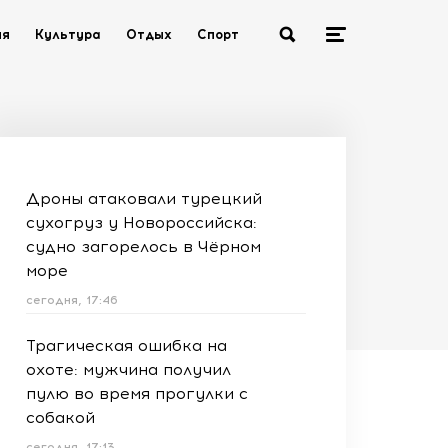
ия
Культура
Отдых
Спорт
Дроны атаковали турецкий
сухогруз у Новороссийска:
судно загорелось в Чёрном
море
сегодня, 17:46
Трагическая ошибка на
охоте: мужчина получил
пулю во время прогулки с
собакой
сегодня, 17:13