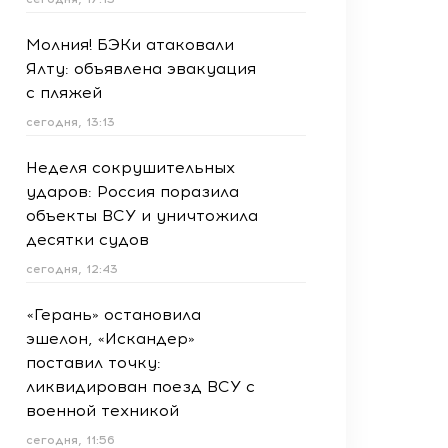
Молния! БЭКи атаковали
Ялту: объявлена эвакуация
с пляжей
сегодня, 13:13
Неделя сокрушительных
ударов: Россия поразила
объекты ВСУ и уничтожила
десятки судов
сегодня, 12:43
«Герань» остановила
эшелон, «Искандер»
поставил точку:
ликвидирован поезд ВСУ с
военной техникой
сегодня, 11:56