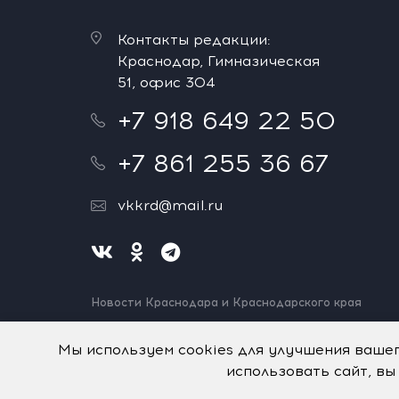
Контакты редакции:
Краснодар, Гимназическая
51, офис 304
+7 918 649 22 50
+7 861 255 36 67
vkkrd@mail.ru
Новости Краснодара и Краснодарского края
Нашли ошибку? Выделите и нажмите Ctrl+Enter.
Спасибо!
Мы используем cookies для улучшения ваше
использовать сайт, вы