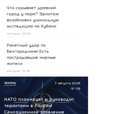
Что скрывает древний
город у моря? Эрмитаж
возобновил уникальную
экспедицию на Кубани
сегодня, 10:50
Ракетный удар по
Белгородчине! Есть
пострадавшие мирные
жители
сегодня, 10:19
Срочно! В Геленджике и
ЖИЗНЬ
7 августа 2026
Новороссийске громко -
119
работает ПВО:
НАТО планирует и руководит
рекомендуется уйти с
терактами в России!
пляжей
Сенсационное заявление