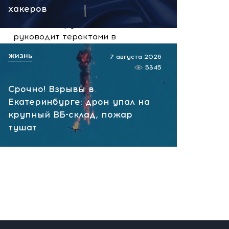
сегодня, 10:13
хакеров
НАТО планирует и
руководит терактами в
России! Сенсационное
ЖИЗНЬ
7 августа 2026
заявление хакеров
5345
сегодня, 10:07
Срочно! Взрывы в
Екатеринбурге: дрон упал на
крупный ВБ-склад, пожар
тушат