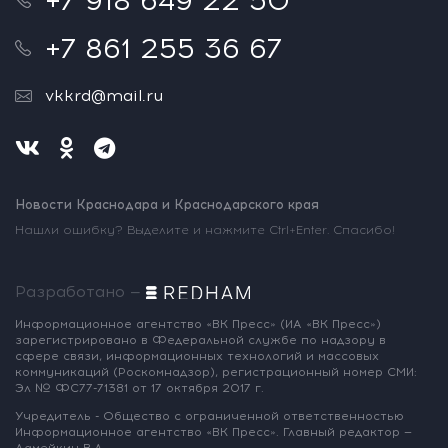
+7 918 649 22 50
+7 861 255 36 67
vkkrd@mail.ru
Новости Краснодара и Краснодарского края
Нашли ошибку? Выделите и нажмите Ctrl+Enter. Спасибо!
Разработано —
Информационное агентство «ВК Пресс»
(ИА «ВК Пресс»)
зарегистрировано
в Федеральной службе по надзору
в
сфере связи, информационных
технологий и массовых
коммуникаций
(Роскомнадзор),
регистрационный номер СМИ:
Эл № ФС77-71381
от 17 октября 2017 г.
Учредитель - Общество с ограниченной
ответственностью
Информационное
агентство «ВК Пресс».
Главный редактор —