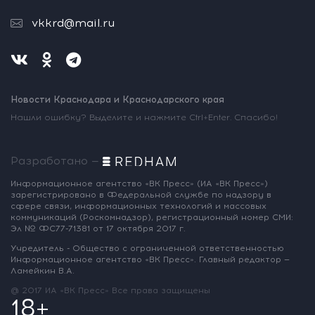
vkkrd@mail.ru
Новости Краснодара и Краснодарского края
Нашли ошибку? Выделите и нажмите Ctrl+Enter. Спасибо!
Разработано —
Информационное агентство «ВК Пресс»
(ИА «ВК Пресс»)
зарегистрировано
в Федеральной службе по надзору
в
сфере связи, информационных
технологий и массовых
коммуникаций
(Роскомнадзор),
регистрационный номер СМИ:
Эл № ФС77-71381
от 17 октября 2017 г.
Учредитель - Общество с ограниченной
ответственностью
Информационное
агентство «ВК Пресс».
Главный редактор —
Ламейкин В.А.
@ 2017 ИА «ВК Пресс»
Все права защищены
18+