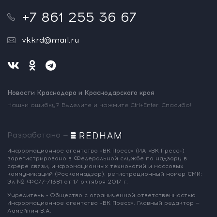
+7 861 255 36 67
vkkrd@mail.ru
Новости Краснодара и Краснодарского края
Нашли ошибку? Выделите и нажмите Ctrl+Enter. Спасибо!
Разработано —
Информационное агентство «ВК Пресс»
(ИА «ВК Пресс»)
зарегистрировано
в Федеральной службе по надзору
в
сфере связи, информационных
технологий и массовых
коммуникаций
(Роскомнадзор),
регистрационный номер СМИ:
Эл № ФС77-71381
от 17 октября 2017 г.
Учредитель - Общество с ограниченной
ответственностью
Информационное
агентство «ВК Пресс».
Главный редактор —
Ламейкин В.А.