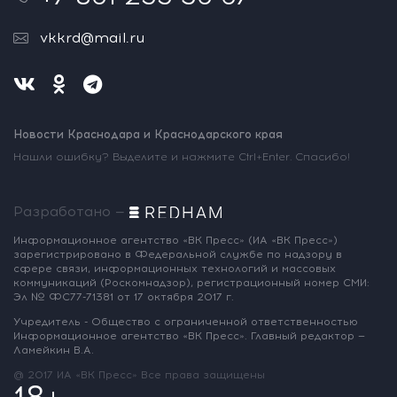
vkkrd@mail.ru
Новости Краснодара и Краснодарского края
Нашли ошибку? Выделите и нажмите Ctrl+Enter. Спасибо!
Разработано —
Информационное агентство «ВК Пресс»
(ИА «ВК Пресс»)
зарегистрировано
в Федеральной службе по надзору
в
сфере связи, информационных
технологий и массовых
коммуникаций
(Роскомнадзор),
регистрационный номер СМИ:
Эл № ФС77-71381
от 17 октября 2017 г.
Учредитель - Общество с ограниченной
ответственностью
Информационное
агентство «ВК Пресс».
Главный редактор —
Ламейкин В.А.
@ 2017 ИА «ВК Пресс»
Все права защищены
18+