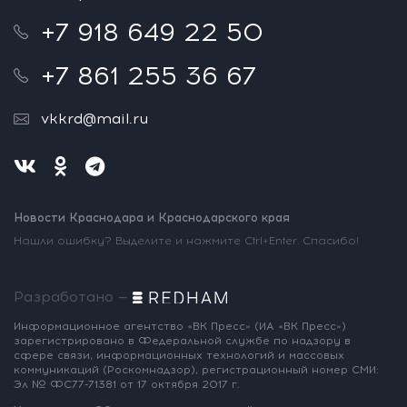
+7 918 649 22 50
+7 861 255 36 67
vkkrd@mail.ru
Новости Краснодара и Краснодарского края
Нашли ошибку? Выделите и нажмите Ctrl+Enter. Спасибо!
Разработано —
Информационное агентство «ВК Пресс»
(ИА «ВК Пресс»)
зарегистрировано
в Федеральной службе по надзору
в
сфере связи, информационных
технологий и массовых
коммуникаций
(Роскомнадзор),
регистрационный номер СМИ:
Эл № ФС77-71381
от 17 октября 2017 г.