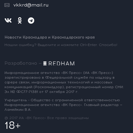
vkkrd@mail.ru
Новости Краснодара и Краснодарского края
Нашли ошибку? Выделите и нажмите Ctrl+Enter. Спасибо!
Разработано —
Информационное агентство «ВК Пресс»
(ИА «ВК Пресс»)
зарегистрировано
в Федеральной службе по надзору
в
сфере связи, информационных
технологий и массовых
коммуникаций
(Роскомнадзор),
регистрационный номер СМИ:
Эл № ФС77-71381
от 17 октября 2017 г.
Учредитель - Общество с ограниченной
ответственностью
Информационное
агентство «ВК Пресс».
Главный редактор —
Ламейкин В.А.
@ 2017 ИА «ВК Пресс»
Все права защищены
18+