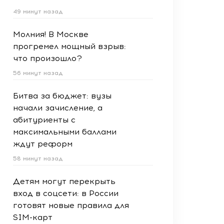
49 минут назад
Молния! В Москве
прогремел мощный взрыв:
что произошло?
56 минут назад
Битва за бюджет: вузы
начали зачисление, а
абитуриенты с
максимальными баллами
ждут реформ
58 минут назад
Детям могут перекрыть
вход в соцсети: в России
готовят новые правила для
SIM-карт