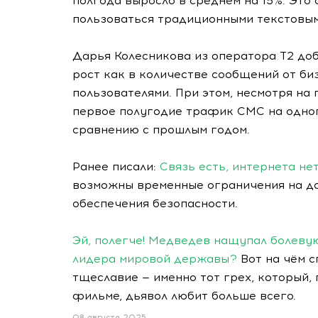
полгода выросло в среднем на 15%. Это 
пользоваться традиционными текстовы
Дарья Колесникова из оператора T2 доб
рост как в количестве сообщений от би
пользователями. При этом, несмотря на
первое полугодие трафик СМС на одног
сравнению с прошлым годом.
Ранее писали:
Связь есть, интернета не
возможны временные ограничения на до
обеспечения безопасности.
Эй, полегче! Медведев нащупал болеву
лидера мировой державы?
Вот на чём с
тщеславие — именно тот грех, который,
фильме, дьявол любит больше всего.
08 августа 2025