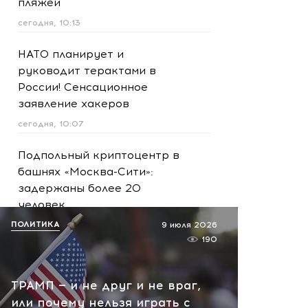
пляжей
сегодня, 10:13
НАТО планирует и
руководит терактами в
России! Сенсационное
заявление хакеров
сегодня, 10:07
Подпольный криптоцентр в
башнях «Москва-Сити»:
задержаны более 20
человек
ПОЛИТИКА
сегодня, 09:57
9 июля 2026
190
Сейчас! Поставки для ВСУ
сорваны: поражены три
ТРАМП — и не друг и не враг,
сухогруза и судно в порту
или почему нельзя играть с
Николаева