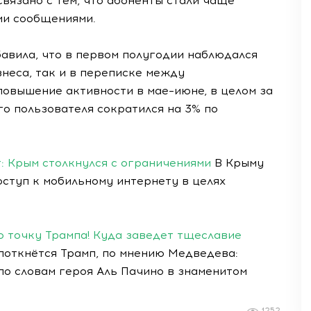
связано с тем, что абоненты стали чаще
ми сообщениями.
авила, что в первом полугодии наблюдался
знеса, так и в переписке между
 повышение активности в мае–июне, в целом за
о пользователя сократился на 3% по
т: Крым столкнулся с ограничениями
В Крыму
ступ к мобильному интернету в целях
ю точку Трампа! Куда заведет тщеславие
поткнётся Трамп, по мнению Медведева:
 по словам героя Аль Пачино в знаменитом
1252