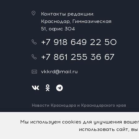
Контакты редакции:
Краснодар, Гимназическая
51, офис 304
+7 918 649 22 50
+7 861 255 36 67
vkkrd@mail.ru
Новости Краснодара и Краснодарского края
Нашли ошибку? Выделите и нажмите Ctrl+Enter.
Спасибо!
Мы используем cookies для улучшения ваше
использовать сайт, вы