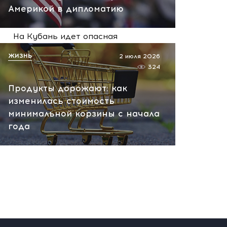
Америкой в дипломатию
сегодня, 09:18
На Кубань идет опасная
жара! Гипертоникам,
ЖИЗНЬ
2 июля 2026
пожилым и младенцам
324
лучше остаться дома
Продукты дорожают: как
сегодня, 09:06
изменилась стоимость
минимальной корзины с начала
года