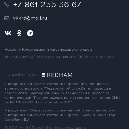
+7 861 255 36 67
vkkrd@mail.ru
Новости Краснодара и Краснодарского края
Нашли ошибку? Выделите и нажмите Ctrl+Enter. Спасибо!
Разработано —
Информационное агентство «ВК Пресс»
(ИА «ВК Пресс»)
зарегистрировано
в Федеральной службе по надзору
в
сфере связи, информационных
технологий и массовых
коммуникаций
(Роскомнадзор),
регистрационный номер СМИ:
Эл № ФС77-71381
от 17 октября 2017 г.
Учредитель - Общество с ограниченной
ответственностью
Информационное
агентство «ВК Пресс».
Главный редактор —
Ламейкин В.А.
@ 2017 ИА «ВК Пресс»
Все права защищены