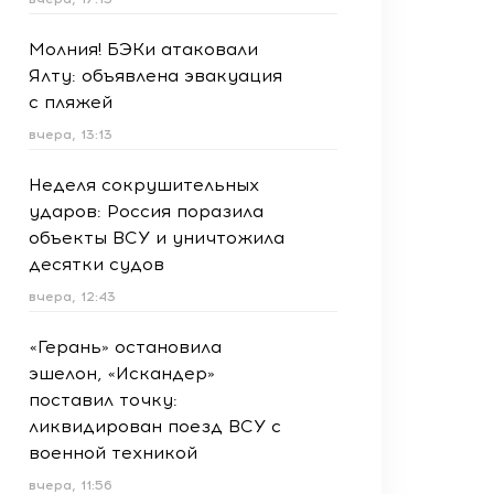
Молния! БЭКи атаковали
Ялту: объявлена эвакуация
с пляжей
вчера, 13:13
Неделя сокрушительных
ударов: Россия поразила
объекты ВСУ и уничтожила
десятки судов
вчера, 12:43
«Герань» остановила
эшелон, «Искандер»
поставил точку:
ликвидирован поезд ВСУ с
военной техникой
вчера, 11:56