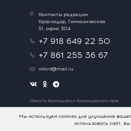
Контакты редакции:
Краснодар, Гимназическая
51, офис 304
+7 918 649 22 50
+7 861 255 36 67
vkkrd@mail.ru
Новости Краснодара и Краснодарского края
Нашли ошибку? Выделите и нажмите Ctrl+Enter.
Спасибо!
Мы используем cookies для улучшения ваше
использовать сайт, вы