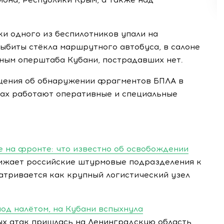
и одного из беспилотников упали на
ыбиты стёкла маршрутного автобуса, в салоне
нным оперштаба Кубани, пострадавших нет.
бщения об обнаружении фрагментов БПЛА в
тах работают оперативные и специальные
е на фронте: что известно об освобождении
лижает российские штурмовые подразделения к
атривается как крупный логистический узел
од налётом, на Кубани вспыхнула
х атак пришлась на Ленинградскую область.