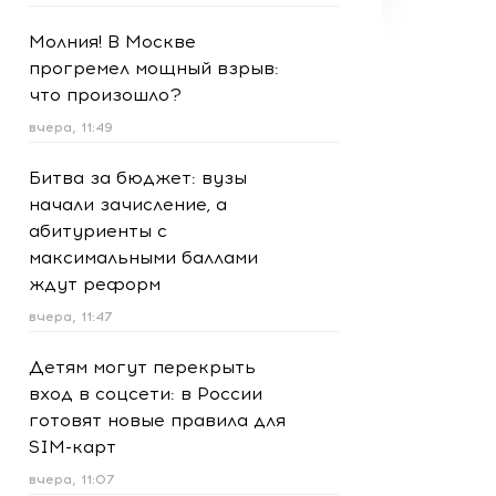
Молния! В Москве
прогремел мощный взрыв:
что произошло?
вчера, 11:49
Битва за бюджет: вузы
начали зачисление, а
абитуриенты с
максимальными баллами
ждут реформ
вчера, 11:47
Детям могут перекрыть
вход в соцсети: в России
готовят новые правила для
SIM-карт
вчера, 11:07