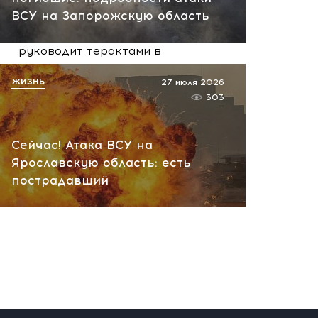
вчера, 10:13
ВСУ на Запорожскую область
НАТО планирует и
руководит терактами в
России! Сенсационное
ЖИЗНЬ
27 июля 2026
заявление хакеров
303
вчера, 10:07
Сейчас! Атака ВСУ на
Ярославскую область: есть
пострадавший