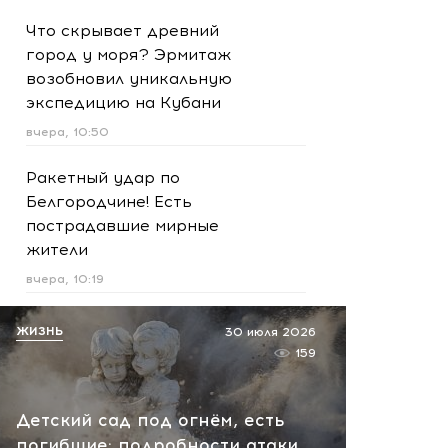
Что скрывает древний
город у моря? Эрмитаж
возобновил уникальную
экспедицию на Кубани
вчера, 10:50
Ракетный удар по
Белгородчине! Есть
пострадавшие мирные
жители
вчера, 10:19
Срочно! В Геленджике и
ЖИЗНЬ
30 июля 2026
Новороссийске громко -
159
работает ПВО:
рекомендуется уйти с
Детский сад под огнём, есть
пляжей
погибшие: подробности атаки