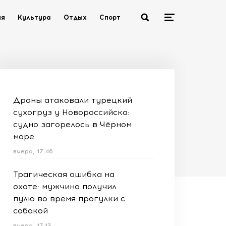
ия
Культура
Отдых
Спорт
Дроны атаковали турецкий
сухогруз у Новороссийска:
судно загорелось в Чёрном
море
вчера, 17:46
Трагическая ошибка на
охоте: мужчина получил
пулю во время прогулки с
собакой
вчера, 17:13