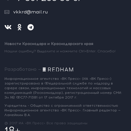
vkkrd@mail.ru
Новости Краснодара и Краснодарского края
Нашли ошибку? Выделите и нажмите Ctrl+Enter. Спасибо!
Разработано —
Информационное агентство «ВК Пресс»
(ИА «ВК Пресс»)
зарегистрировано
в Федеральной службе по надзору
в
сфере связи, информационных
технологий и массовых
коммуникаций
(Роскомнадзор),
регистрационный номер СМИ:
Эл № ФС77-71381
от 17 октября 2017 г.
Учредитель - Общество с ограниченной
ответственностью
Информационное
агентство «ВК Пресс».
Главный редактор —
Ламейкин В.А.
@ 2017 ИА «ВК Пресс»
Все права защищены
18+