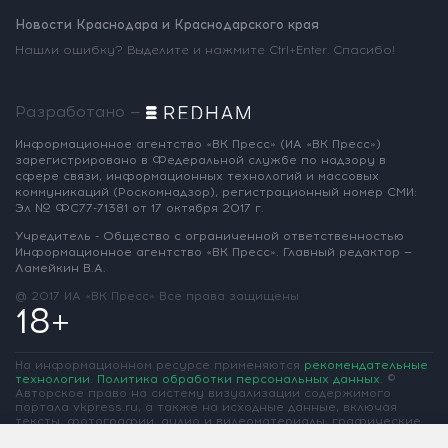
Новости Краснодара и Краснодарского края
Нашли ошибку? Выделите и нажмите Ctrl+Enter. Спасибо!
Разработано —
Информационное агентство «ВК Пресс»
(ИА «ВК Пресс»)
зарегистрировано
в Федеральной службе по надзору
в
сфере связи, информационных
технологий и массовых
коммуникаций
(Роскомнадзор),
регистрационный номер СМИ:
Эл № ФС77-71381
от 17 октября 2017 г.
Учредитель - Общество с ограниченной
ответственностью
Информационное
агентство «ВК Пресс».
Главный редактор —
Ламейкин В.А.
@ 2017 ИА «ВК Пресс»
Все права защищены
18+
На информационном ресурсе применяются
рекомендательные
технологии
.
Политика обработки персональных данных
.
©
Авторское право на систему визуализации содержимого
портала vkpress.ru, а также на исходные данные, включая
тексты, фотографии, аудио и видеоматериалы, графические
изображения, иные произведения и товарные знаки