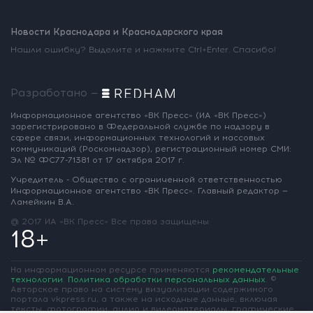
Новости Краснодара и Краснодарского края
Нашли ошибку? Выделите и нажмите Ctrl+Enter. Спасибо!
Разработано —
Информационное агентство «ВК Пресс»
(ИА «ВК Пресс»)
зарегистрировано
в Федеральной службе по надзору
в
сфере связи, информационных
технологий и массовых
коммуникаций
(Роскомнадзор),
регистрационный номер СМИ:
Эл № ФС77-71381
от 17 октября 2017 г.
Учредитель - Общество с ограниченной
ответственностью
Информационное
агентство «ВК Пресс».
Главный редактор —
Ламейкин В.А.
@ 2017 ИА «ВК Пресс»
Все права защищены
18+
На информационном ресурсе применяются
рекомендательные
технологии
.
Политика обработки персональных данных
.
©
Авторское право на систему визуализации содержимого
портала vkpress.ru, а также на исходные данные, включая
тексты, фотографии, аудио и видеоматериалы, графические