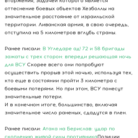
вторжения, задачей которого является
оттеснение боевых объектов Хезболлы на
значительное расстояние от израильской
территории. Ливанская армия, в свою очередь,
отступила на 5 километров вглубь страны.
Ранее писали:
В Угледаре ад! 72 и 58 бригады
зажаты с трех сторон: впереди решающая ночь
для ВСУ
Скорее всего они попробуют
осуществить прорыв этой ночью, используя тех,
кто еще в состоянии пройти 3 километра с
боевыми потерями. Но при этом, ВСУ понесут
значительные потери.
И в конечном итоге, большинство, включая
значительное число раненых, сдадутся в плен.
Ранее писали:
Атака на Берислав: удар по
скоплению живой силы противника
Позиции