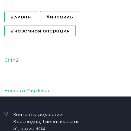
#ливан
#израиль
#наземная операция
СМИ2
Новости МирТесен
Контакты редакции:
Краснодар, Гимназическая
51, офис 304