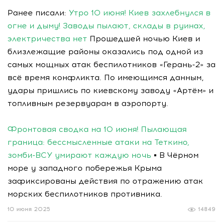
Ранее писали:
Утро 10 июня! Киев захлебнулся в
огне и дыму! Заводы пылают, склады в руинах,
электричества нет
Прошедшей ночью Киев и
близлежащие районы оказались под одной из
самых мощных атак беспилотников «Герань-2» за
всё время конфликта. По имеющимся данным,
удары пришлись по киевскому заводу «Артём» и
топливным резервуарам в аэропорту.
Фронтовая сводка на 10 июня! Пылающая
граница: бессмысленные атаки на Теткино,
зомби-ВСУ умирают каждую ночь
▪️ В Чёрном
море у западного побережья Крыма
зафиксированы действия по отражению атак
морских беспилотников противника.
10 июня 2025
14849