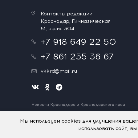
Контакты редакции:
Краснодар, Гимназическая
51, офис 304
+7 918 649 22 50
+7 861 255 36 67
vkkrd@mail.ru
Новости Краснодара и Краснодарского края
Нашли ошибку? Выделите и нажмите Ctrl+Enter.
Спасибо!
Мы используем cookies для улучшения ваше
использовать сайт, вы