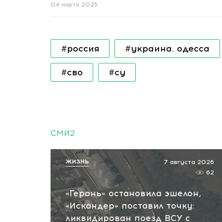
04 марта 2025
#россия
#украина. одесса
#сво
#су
СМИ2
ЖИЗНЬ
7 августа 2026
62
«Герань» остановила эшелон,
«Искандер» поставил точку:
ликвидирован поезд ВСУ с