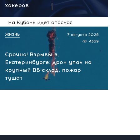
хакеров
сегодня, 09:18
На Кубань идет опасная
жара! Гипертоникам,
ЖИЗНЬ
7 августа 2026
пожилым и младенцам
4359
лучше остаться дома
Срочно! Взрывы в
сегодня, 09:06
Екатеринбурге: дрон упал на
крупный ВБ-склад, пожар
тушат