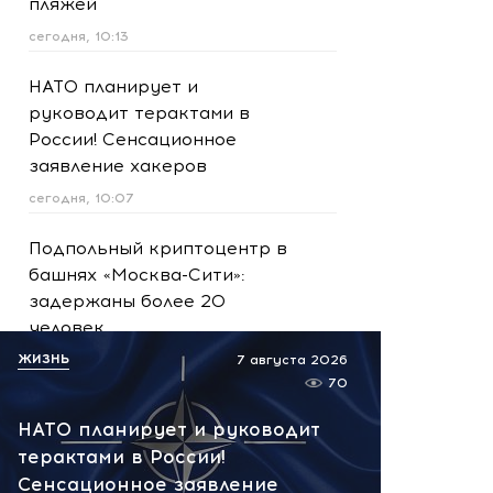
пляжей
сегодня, 10:13
НАТО планирует и
руководит терактами в
России! Сенсационное
заявление хакеров
сегодня, 10:07
Подпольный криптоцентр в
башнях «Москва-Сити»:
задержаны более 20
человек
ЖИЗНЬ
сегодня, 09:57
7 августа 2026
70
Сейчас! Поставки для ВСУ
НАТО планирует и руководит
сорваны: поражены три
терактами в России!
сухогруза и судно в порту
Сенсационное заявление
Николаева