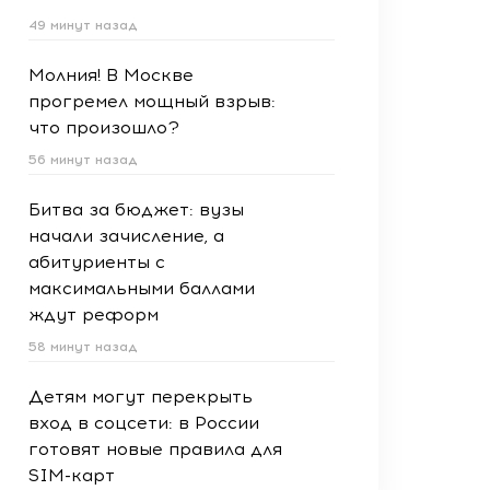
49 минут назад
Молния! В Москве
прогремел мощный взрыв:
что произошло?
56 минут назад
Битва за бюджет: вузы
начали зачисление, а
абитуриенты с
максимальными баллами
ждут реформ
58 минут назад
Детям могут перекрыть
вход в соцсети: в России
готовят новые правила для
SIM-карт