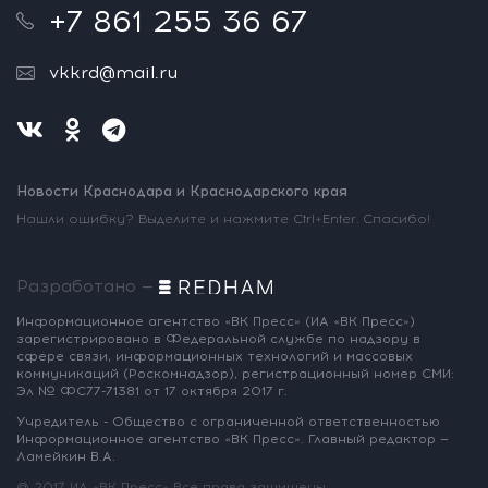
+7 861 255 36 67
vkkrd@mail.ru
Новости Краснодара и Краснодарского края
Нашли ошибку? Выделите и нажмите Ctrl+Enter. Спасибо!
Разработано —
Информационное агентство «ВК Пресс»
(ИА «ВК Пресс»)
зарегистрировано
в Федеральной службе по надзору
в
сфере связи, информационных
технологий и массовых
коммуникаций
(Роскомнадзор),
регистрационный номер СМИ:
Эл № ФС77-71381
от 17 октября 2017 г.
Учредитель - Общество с ограниченной
ответственностью
Информационное
агентство «ВК Пресс».
Главный редактор —
Ламейкин В.А.
@ 2017 ИА «ВК Пресс»
Все права защищены